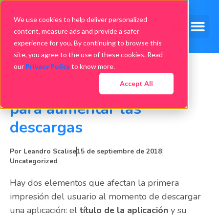
We use cookies to help deliver personalized
content, measure ads and provide a safer
experience for you. By continuing to browse this
site, you agree to the use of these cookies. Read
our
Privacy Policy
to know more.
Accept All
Title de app: 8 consejos
para aumentar las
descargas
Por
Leandro Scalise
15 de septiembre de 2018
Uncategorized
Hay dos elementos que afectan la primera
impresión del usuario al momento de descargar
una aplicación: el
título de la aplicación
y su