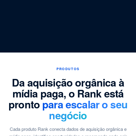
PRODUTOS
Da aquisição orgânica à
mídia paga, o Rank está
pronto
para escalar o seu
negócio
Cada produto Rank conecta dados de aquisição orgânica e