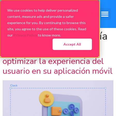
We use cookies to help deliver personalized
content, measure ads and provide a safer
experience for you. By continuing to browse this
site, you agree to the use of these cookies. Read
Categoría:
Tecnología
our
Privacy Policy
to know more.
Accept All
5 API indispensables para
optimizar la experiencia del
usuario en su aplicación móvil