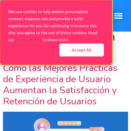
We use cookies to help deliver personalized
content, measure ads and provide a safer
experience for you. By continuing to browse this
Categoría:
Captación
site, you agree to the use of these cookies. Read
our
Privacy Policy
to know more.
de usuarios
Accept All
Cómo las Mejores Prácticas
de Experiencia de Usuario
Aumentan la Satisfacción y
Retención de Usuarios