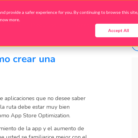
d provide a safer experience for you. By continuing to browse this site
know more.
presa
Productos
Planes
Guías y Ebooks
Accept All
mo crear una
de aplicaciones que no desee saber
, la ruta debe estar muy bien
como App Store Optimization.
imiento de la app y el aumento de
e usted se familiarice mejor con el