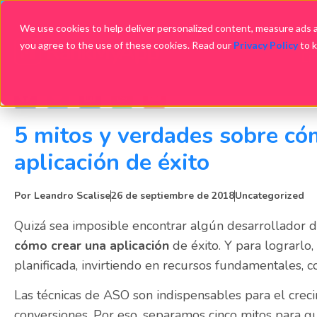
We use cookies to help deliver personalized content, measure ads an
you agree to the use of these cookies. Read our
Privacy Policy
to 
Em
5 mitos y verdades sobre có
aplicación de éxito
Por
Leandro Scalise
26 de septiembre de 2018
Uncategorized
Quizá sea imposible encontrar algún desarrollador 
cómo crear una aplicación
de éxito. Y para lograrlo
planificada, invirtiendo en recursos fundamentales, 
Las técnicas de ASO son indispensables para el crec
conversiones. Por eso, separamos cinco mitos para qu