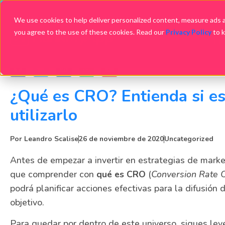
We use cookies to help deliver personalized content, measure ads an
you agree to the use of these cookies. Read our
Privacy Policy
to 
Em
¿Qué es CRO? Entienda si e
utilizarlo
Por
Leandro Scalise
26 de noviembre de 2020
Uncategorized
Antes de empezar a invertir en estrategias de marke
que comprender con
qué es CRO
(
Conversion Rate O
podrá planificar acciones efectivas para la difusión 
objetivo.
Para quedar por dentro de este universo, sigues ley