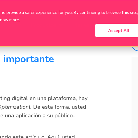
d provide a safer experience for you. By continuing to browse this site
know more.
presa
Productos
Planes
Guías y Ebooks
Accept All
s importante
ting digital en una plataforma, hay
ptimization
). De esta forma, usted
de una aplicación a su público-
endo este artículo. Aquí usted