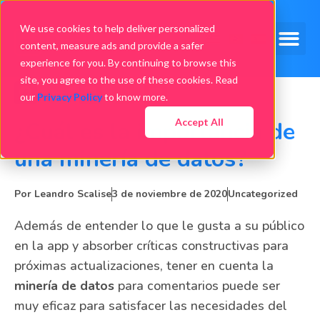
We use cookies to help deliver personalized
content, measure ads and provide a safer
experience for you. By continuing to browse this
site, you agree to the use of these cookies. Read
our
Privacy Policy
to know more.
Accept All
¿Cuál es la importancia de
una minería de datos?
Por
Leandro Scalise
3 de noviembre de 2020
Uncategorized
Además de entender lo que le gusta a su público
en la app y absorber críticas constructivas para
próximas actualizaciones, tener en cuenta la
minería de datos
para comentarios puede ser
muy eficaz para satisfacer las necesidades del