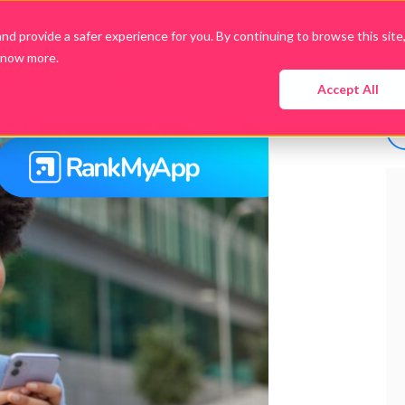
d provide a safer experience for you. By continuing to browse this site
know more.
presa
Productos
Planes
Guías y Ebooks
Accept All