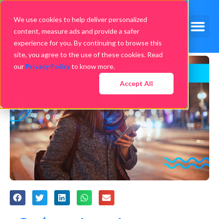
We use cookies to help deliver personalized
content, measure ads and provide a safer
experience for you. By continuing to browse this
site, you agree to the use of these cookies. Read
our
Privacy Policy
to know more.
Accept All