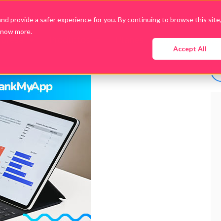
d provide a safer experience for you. By continuing to browse this site
know more.
presa
Productos
Planes
Guías y Ebooks
Accept All