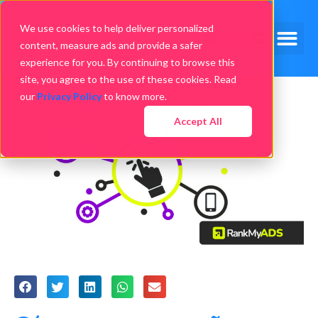
We use cookies to help deliver personalized
content, measure ads and provide a safer
experience for you. By continuing to browse this
site, you agree to the use of these cookies. Read
our
Privacy Policy
to know more.
Accept All