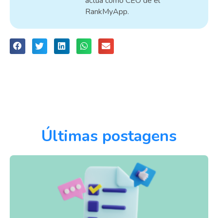
actua como CEO de el
RankMyApp.
Últimas postagens