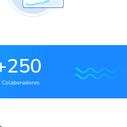
+
250
Colaboradores