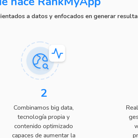
é hace RankMyApp
entados a datos y enfocados en generar resulta
2
Combinamos big data,
Real
tecnología propia y
ges
contenido optimizado
w
capaces de aumentar la
p