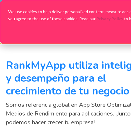
We use cookies to help deliver personalized content, measure ads an
you agree to the use of these cookies. Read our
Privacy Policy
to 
Em
RankMyApp utiliza inteli
y desempeño para el
crecimiento de tu negocio
Somos referencia global en App Store Optimizat
Medios de Rendimiento para aplicaciones. ¡Junto
podemos hacer crecer tu empresa!