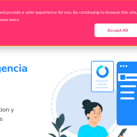
d provide a safer experience for you. By continuing to browse this site
know more.
presa
Productos
Planes
Guías y Ebooks
Accept All
gencia
ion y
s