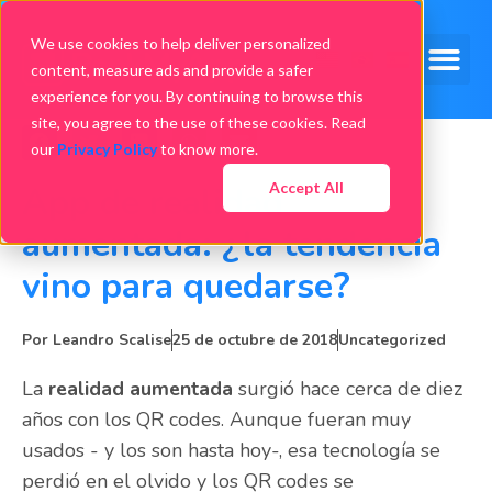
We use cookies to help deliver personalized
content, measure ads and provide a safer
experience for you. By continuing to browse this
site, you agree to the use of these cookies. Read
our
Privacy Policy
to know more.
Accept All
App de realidad
aumentada: ¿la tendencia
vino para quedarse?
Por
Leandro Scalise
25 de octubre de 2018
Uncategorized
La
realidad aumentada
surgió hace cerca de diez
años con los QR codes. Aunque fueran muy
usados ​- y los son hasta hoy-, esa tecnología se
perdió en el olvido y los QR codes se