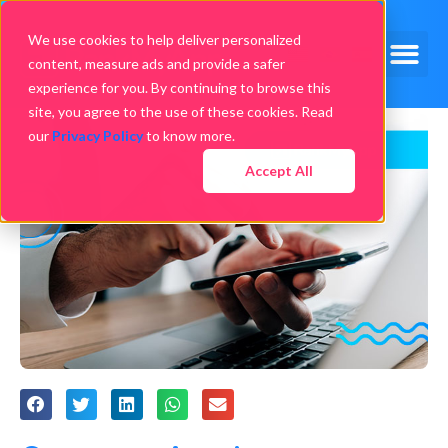
We use cookies to help deliver personalized
content, measure ads and provide a safer
experience for you. By continuing to browse this
site, you agree to the use of these cookies. Read
our
Privacy Policy
to know more.
Accept All