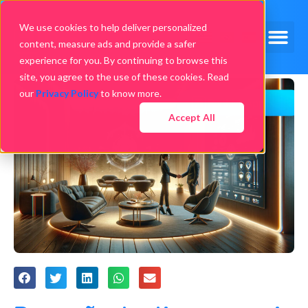
We use cookies to help deliver personalized
content, measure ads and provide a safer
experience for you. By continuing to browse this
site, you agree to the use of these cookies. Read
our
Privacy Policy
to know more.
Accept All