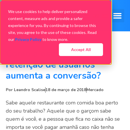
We use cookies to help deliver personalized
content, measure ads and provide a safer
experience for you. By continuing to browse this
site, you agree to the use of these cookies. Read
our
Privacy Policy
to know more.
Accept All
Como a estratégia de
retenção de usuários
aumenta a conversão?
Por
Leandro Scalise
18 de março de 2018
Mercado
Sabe aquele restaurante com comida boa perto
do seu trabalho? Aquele que o garçom sabe
quem é você, e a pessoa que fica no caixa não se
importa se você pagar amanhã caso não tenha