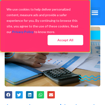
We use cookies to help deliver personalized
content, measure ads and provide a safer
experience for you. By continuing to browse this
site, you agree to the use of these cookies. Read
our
Privacy Policy
to know more.
Accept All