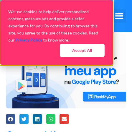
We use cookies to help deliver personalized
content, measure ads and provide a safer
experience for you. By continuing to browse this
site, you agree to the use of these cookies. Read
our
Privacy Policy
to know more.
Accept All