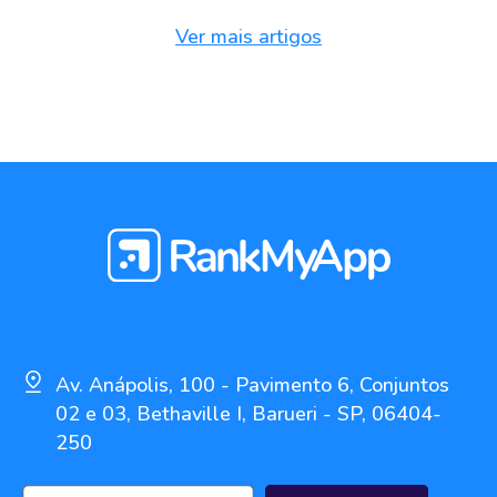
Ver mais artigos
Av. Anápolis, 100 - Pavimento 6, Conjuntos
02 e 03, Bethaville I, Barueri - SP, 06404-
250