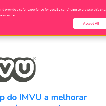
d provide a safer experience for you. By continuing to browse this site
know more.
Empresa
Produtos
Cases
Conteúdo
Accept All
p do IMVU a melhorar