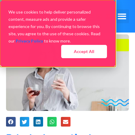
We use cookies to help deliver personalized
content, measure ads and provide a safer
experience for you. By continuing to browse this
site, you agree to the use of these cookies. Read
our
Privacy Policy
to know more.
Accept All