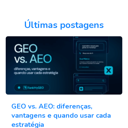
Últimas postagens
GEO vs. AEO: diferenças,
vantagens e quando usar cada
estratégia