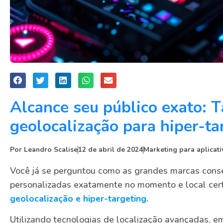
Alcance seu público exato: T
geolocalização para hiper-tar
Por
Leandro Scalise
12 de abril de 2024
Marketing para aplicati
Você já se perguntou como as grandes marcas con
personalizadas exatamente no momento e local cert
geolocalização e hiper-targeting.
Utilizando tecnologias de localização avançadas, 