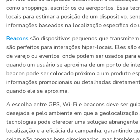
como shoppings, escritórios ou aeroportos. Essa tec
locais para estimar a posição de um dispositivo, sen
informações baseadas na localização específica do 
Beacons
são dispositivos pequenos que transmitem s
são perfeitos para interações hiper-locais. Eles sã
de varejo ou eventos, onde podem ser usados para en
quando um usuário se aproxima de um ponto de inte
beacon pode ser colocado próximo a um produto espe
informações promocionais ou detalhadas diretament
quando ele se aproxima.
A escolha entre GPS, Wi-Fi e beacons deve ser gui
desejada e pelo ambiente em que a geolocalização s
tecnologias pode oferecer uma solução abrangente 
localização e a eficácia da campanha, garantindo 
sejam não apenas bem direcionadas, mas também e