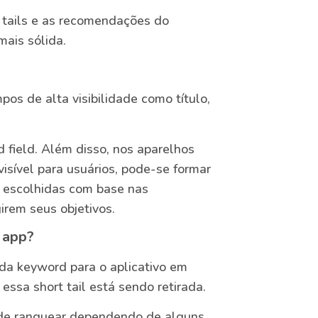
t tails e as recomendações do
ais sólida.
os de alta visibilidade como título,
d field. Além disso, nos aparelhos
isível para usuários, pode-se formar
o escolhidas com base nas
irem seus objetivos.
 app?
 da keyword para o aplicativo em
ssa short tail está sendo retirada.
 de ranquear dependendo de alguns