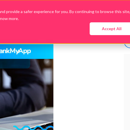
d provide a safer experience for you. By continuing to browse this site
know more.
Empresa
Produtos
Cases
Conteúdo
Accept All