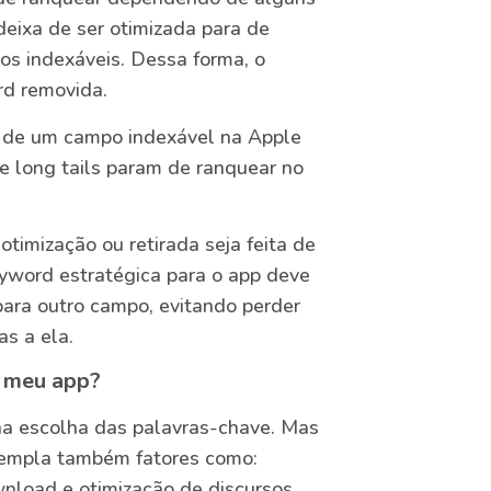
deixa de ser otimizada para de
s indexáveis. Dessa forma, o
rd removida.
a de um campo indexável na Apple
 e long tails param de ranquear no
timização ou retirada seja feita de
yword estratégica para o app deve
para outro campo, evitando perder
s a ela.
o meu app?
na escolha das palavras-chave. Mas
ntempla também fatores como:
wnload e otimização de discursos.