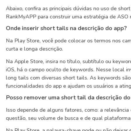
Abaixo, confira as principais dúvidas no uso de shor
RankMyAPP para construir uma estratégia de ASO m
Onde inserir short tails na descrição do app?
Na Play Store, você pode colocar os termos nos camp
curta e longa descrição.
Na Apple Store, insira no título, subtítulo ou keywor
iOS, há o campo oculto de keywords. Nesse local inv
long tails com diversas short tails. As keywords sã
funcionalidades do app e ajudam os usuários a ating
Posso remover uma short tail da descrição do
Isso depende de alguns fatores, como: a relevância
questão, seu volume de busca e de qual plataforma e
Na Play Store, a palavra-chave pode ou não deixar