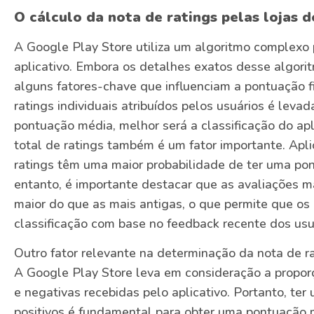
O cálculo da nota de ratings pelas lojas d
A Google Play Store utiliza um algoritmo complexo 
aplicativo. Embora os detalhes exatos desse algor
alguns fatores-chave que influenciam a pontuação fi
ratings individuais atribuídos pelos usuários é lev
pontuação média, melhor será a classificação do apl
total de ratings também é um fator importante. Ap
ratings têm uma maior probabilidade de ter uma pon
entanto, é importante destacar que as avaliações m
maior do que as mais antigas, o que permite que o
classificação com base no feedback recente dos usu
Outro fator relevante na determinação da nota de rat
A Google Play Store leva em consideração a proporç
e negativas recebidas pelo aplicativo. Portanto, ter
positivos é fundamental para obter uma pontuação 