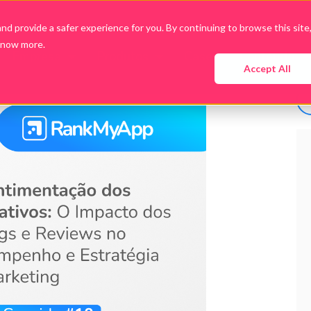
d provide a safer experience for you. By continuing to browse this site
know more.
Empresa
Produtos
Cases
Conteúdo
Accept All