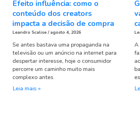
Efeito influência: como o
G
conteúdo dos creators
v
impacta a decisão de compra
c
Leandro Scalise
agosto 4, 2026
Le
Se antes bastava uma propaganda na
A 
televisão ou um anúncio na internet para
fa
despertar interesse, hoje o consumidor
ao
percorre um caminho muito mais
ba
complexo antes
e
Leia mais »
Le