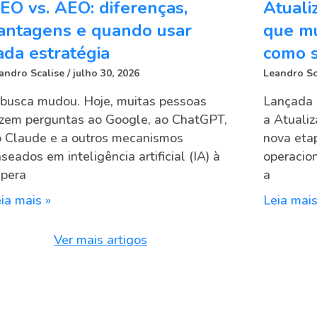
EO vs. AEO: diferenças,
Atuali
antagens e quando usar
que mu
ada estratégia
como s
andro Scalise
julho 30, 2026
Leandro Sc
busca mudou. Hoje, muitas pessoas
Lançada 
zem perguntas ao Google, ao ChatGPT,
a Atuali
 Claude e a outros mecanismos
nova eta
seados em inteligência artificial (IA) à
operacion
spera
a
ia mais »
Leia mais
Ver mais artigos