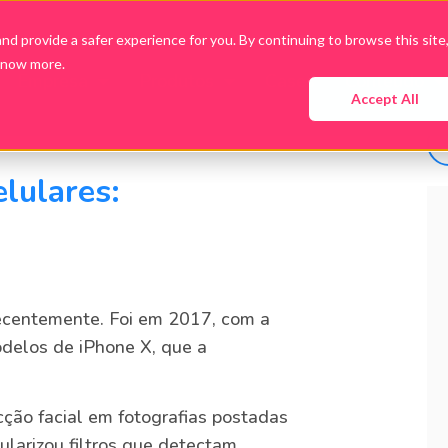
d provide a safer experience for you. By continuing to browse this site
know more.
Empresa
Produtos
Cases
Conteúdo
Accept All
lulares:
ecentemente. Foi em 2017, com a
delos de iPhone X, que a
ção facial em fotografias postadas
larizou filtros que detectam