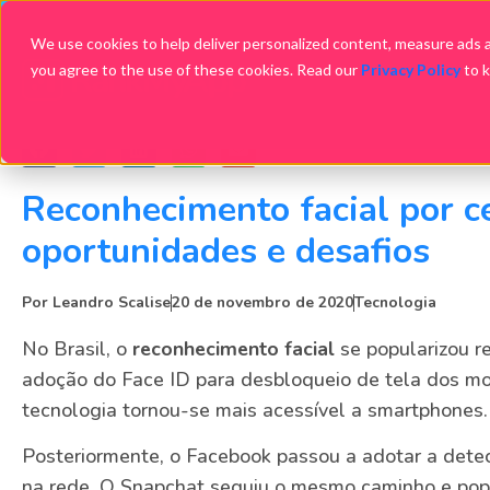
We use cookies to help deliver personalized content, measure ads an
you agree to the use of these cookies. Read our
Privacy Policy
to 
Reconhecimento facial por ce
oportunidades e desafios
Por
Leandro Scalise
20 de novembro de 2020
Tecnologia
No Brasil, o
reconhecimento facial
se popularizou r
adoção do Face ID para desbloqueio de tela dos mo
tecnologia tornou-se mais acessível a smartphones.
Posteriormente, o Facebook passou a adotar a detec
na rede. O Snapchat seguiu o mesmo caminho e popu