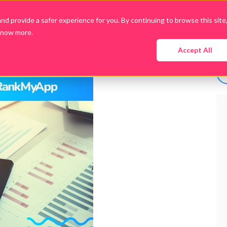
d provide a safer experience for you. By continuing to browse this site
know more.
Empresa
Produtos
Cases
Conteúdo
Accept All