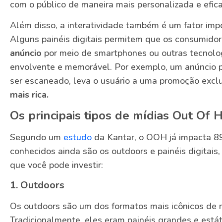
com o público de maneira mais personalizada e efica
Além disso, a interatividade também é um fator im
Alguns painéis digitais permitem que os consumido
anúncio
por meio de smartphones ou outras tecnolog
envolvente e memorável. Por exemplo, um anúncio p
ser escaneado, leva o usuário a uma promoção excl
mais rica.
Os principais tipos de mídias Out Of
Segundo um
estudo
da Kantar, o OOH já impacta 89
conhecidos ainda são os outdoors e painéis digitais
que você pode investir:
1. Outdoors
Os outdoors são um dos formatos mais icônicos de 
Tradicionalmente, eles eram painéis grandes e está