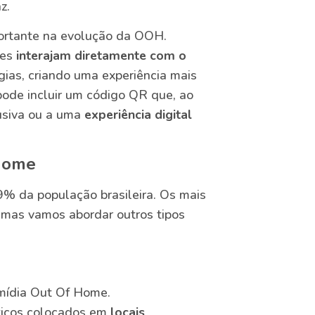
z.
portante na evolução da OOH.
res
interajam diretamente com o
ias, criando uma experiência mais
ode incluir um código QR que, ao
usiva ou a uma
experiência digital
 Home
% da população brasileira. Os mais
, mas vamos abordar outros tipos
mídia Out Of Home.
ticos colocados em
locais