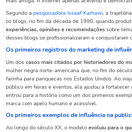
mais antiga. A internet apenas acelerou e democrati
Segundo a
pesquisadora Issaaf Karhawi
, a trajetór
os blogs, no fim da década de 1990, quando produ
experiências, opiniões e recomendações
sobre tema
desses blogs se profissionalizaram e conquistaram 
Os primeiros registros do marketing de influê
Um dos
casos mais citados por historiadores do m
mulher negra norte-americana que, no fim do século
farinha para panquecas nos Estados Unidos. Ao viaja
público em feiras e eventos, ela ajudou a fortalecer
entrou para a história como um dos primeiros exem
marca com apelo humano e acessível.
Os primeiros exemplos de influência na publi
Ao longo do século XX, o modelo
evoluiu para o q