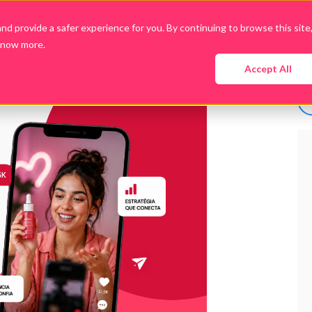
d provide a safer experience for you. By continuing to browse this site
know more.
Empresa
Produtos
Cases
Conteúdo
Accept All