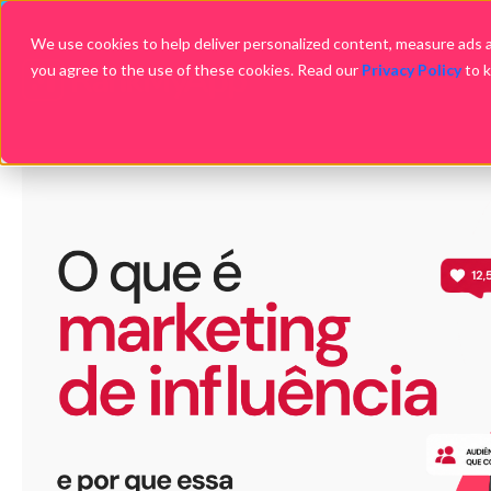
We use cookies to help deliver personalized content, measure ads an
you agree to the use of these cookies. Read our
Privacy Policy
to 