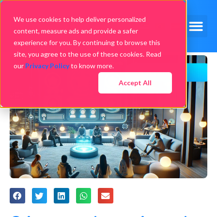
We use cookies to help deliver personalized
content, measure ads and provide a safer
experience for you. By continuing to browse this
site, you agree to the use of these cookies. Read
our
Privacy Policy
to know more.
Accept All