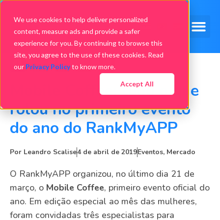
We use cookies to help deliver personalized
content, measure ads and provide a safer
experience for you. By continuing to browse this
site, you agree to the use of these cookies. Read
our
Privacy Policy
to know more.
Accept All
Mobile Coffee: tudo o que
rolou no primeiro evento
do ano do RankMyAPP
Por
Leandro Scalise
4 de abril de 2019
Eventos
,
Mercado
O RankMyAPP organizou, no último dia 21 de
março, o
Mobile Coffee
, primeiro evento oficial do
ano. Em edição especial ao mês das mulheres,
foram convidadas três especialistas para