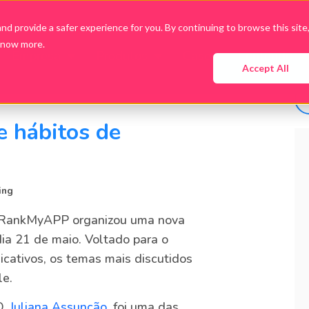
d provide a safer experience for you. By continuing to browse this site
know more.
Empresa
Produtos
Cases
Conteúdo
Accept All
e hábitos de
ing
 o RankMyAPP organizou uma nova
dia 21 de maio. Voltado para o
cativos, os temas mais discutidos
le.
O,
Juliana Assunção
, foi uma das