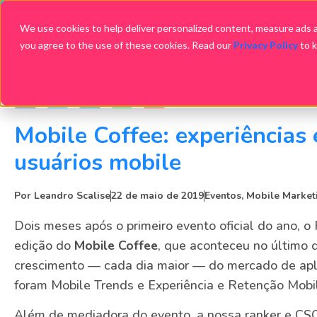
We use cookies to help deliver personalized content, measure ads an
you agree to the use of these cookies. Read our
Privacy Policy
to 
Mobile Coffee: experiências 
usuários mobile
Por
Leandro Scalise
22 de maio de 2019
Eventos
,
Mobile Market
Dois meses após o primeiro evento oficial do ano,
edição do
Mobile Coffee
, que aconteceu no último 
crescimento — cada dia maior — do mercado de apli
foram Mobile Trends e Experiência e Retenção Mobi
Além de mediadora do evento, a nossa ranker e CS