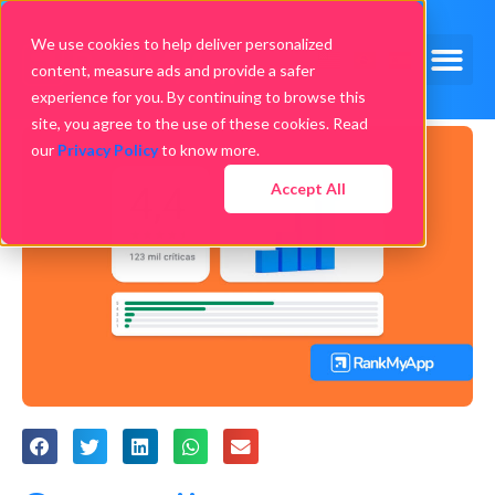
We use cookies to help deliver personalized
content, measure ads and provide a safer
experience for you. By continuing to browse this
site, you agree to the use of these cookies. Read
our
Privacy Policy
to know more.
Accept All