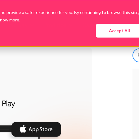
d provide a safer experience for you. By continuing to browse this site
know more.
Empresa
Produtos
Cases
Conteúdo
Accept All