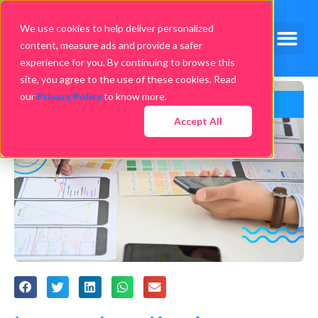
We use cookies to help deliver personalized
content, measure ads and provide a safer
experience for you. By continuing to browse this
site, you agree to the use of these cookies. Read
our
Privacy Policy
to know more.
Accept All