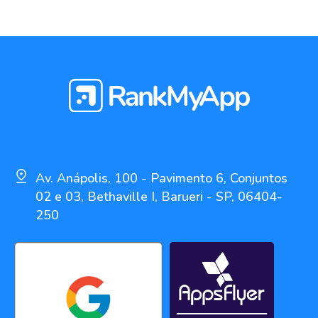
Av. Anápolis, 100 - Pavimento 6, Conjuntos
02 e 03, Bethaville I, Barueri - SP, 06404-
250