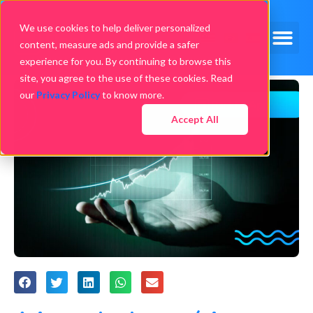
We use cookies to help deliver personalized
content, measure ads and provide a safer
experience for you. By continuing to browse this
site, you agree to the use of these cookies. Read
our
Privacy Policy
to know more.
Accept All