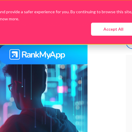
d provide a safer experience for you. By continuing to browse this site
know more.
Empresa
Produtos
Cases
Conteúdo
Accept All