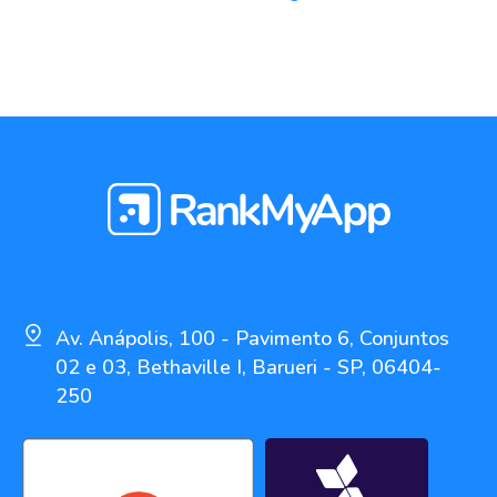
Av. Anápolis, 100 - Pavimento 6, Conjuntos
02 e 03, Bethaville I, Barueri - SP, 06404-
250