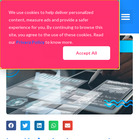
We use cookies to help deliver personalized
content, measure ads and provide a safer
experience for you. By continuing to browse this
site, you agree to the use of these cookies. Read
our
Privacy Policy
to know more.
Accept All