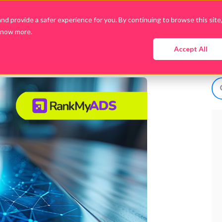
d provide a safer experience for you. By continuing to browse this site
know more.
Empresa
Produtos
Cases
Conteúdo
Accept All