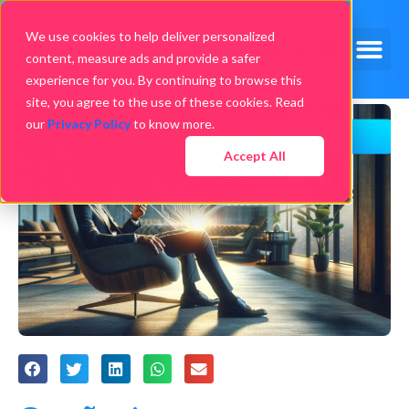
We use cookies to help deliver personalized
content, measure ads and provide a safer
experience for you. By continuing to browse this
site, you agree to the use of these cookies. Read
our
Privacy Policy
to know more.
Accept All