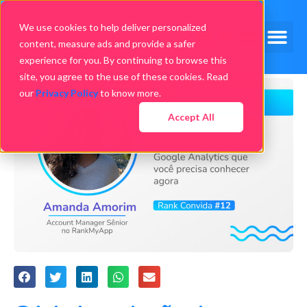
We use cookies to help deliver personalized
content, measure ads and provide a safer
experience for you. By continuing to browse this
site, you agree to the use of these cookies. Read
our
Privacy Policy
to know more.
Accept All