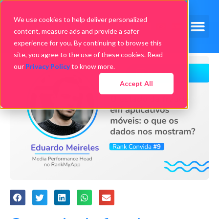
We use cookies to help deliver personalized
content, measure ads and provide a safer
experience for you. By continuing to browse this
site, you agree to the use of these cookies. Read
our
Privacy Policy
to know more.
Accept All