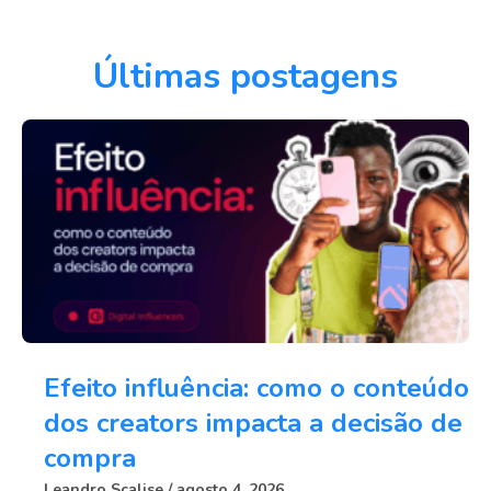
Últimas postagens
Efeito influência: como o conteúdo
dos creators impacta a decisão de
compra
Leandro Scalise
agosto 4, 2026