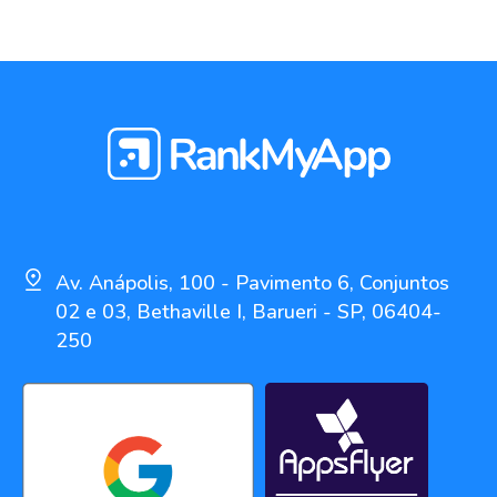
Av. Anápolis, 100 - Pavimento 6, Conjuntos
02 e 03, Bethaville I, Barueri - SP, 06404-
250