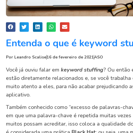
Entenda o que é keyword stu
Por
Leandro Scalise
16 de fevereiro de 2021
ASO
Você já ouviu falar em
keyword stuffing
? Ou então
estão diretamente relacionados e, se você trabalha 
muito atento a eles, para não acabar prejudicando 
aplicativo.
Também conhecido como “excesso de palavras-chave”
em que uma palavra-chave é repetida muitas vezes 
muitos possam acreditar, isso coloca a qualidade d
é considerada uma prática
Black Hat
: ou seja, uma