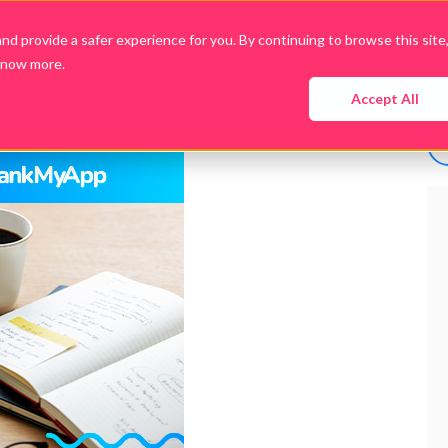
d provide a safer experience for you. By continuing to browse this site
know more.
Empresa
Produtos
Cases
Conteúdo
Accept All