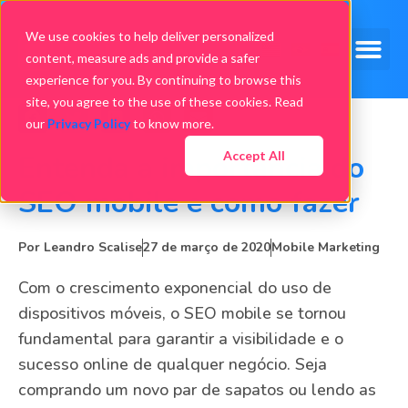
We use cookies to help deliver personalized
content, measure ads and provide a safer
experience for you. By continuing to browse this
site, you agree to the use of these cookies. Read
our
Privacy Policy
to know more.
Accept All
Entenda a importância do
SEO mobile e como fazer
Por
Leandro Scalise
27 de março de 2020
Mobile Marketing
Com o crescimento exponencial do uso de
dispositivos móveis, o SEO mobile se tornou
fundamental para garantir a visibilidade e o
sucesso online de qualquer negócio. Seja
comprando um novo par de sapatos ou lendo as