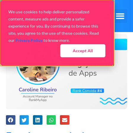
We use cookies to help deliver personalized
content, measure ads and provide a safer
experience for you. By continuing to browse this
site, you agree to the use of these cookies. Read
our
Privacy Policy
to know more.
Accept All