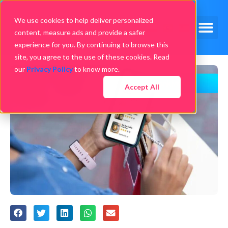
We use cookies to help deliver personalized
content, measure ads and provide a safer
experience for you. By continuing to browse this
site, you agree to the use of these cookies. Read
our
Privacy Policy
to know more.
Accept All