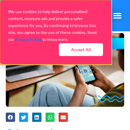
We use cookies to help deliver personalized
content, measure ads and provide a safer
experience for you. By continuing to browse this
site, you agree to the use of these cookies. Read
our
Privacy Policy
to know more.
Accept All