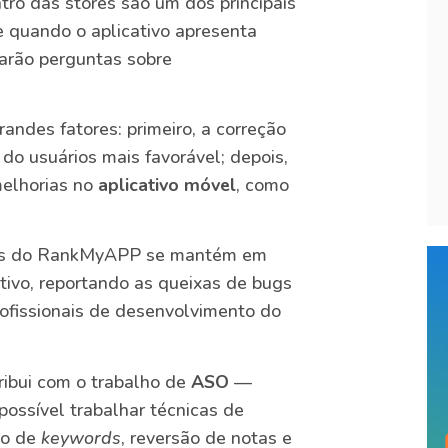
ro das stores são um dos principais
e quando o aplicativo apresenta
farão perguntas sobre
andes fatores: primeiro, a correção
do usuários mais favorável; depois,
melhorias no
aplicativo móvel
, como
iews do RankMyAPP se mantém em
tivo, reportando as queixas de bugs
ofissionais de desenvolvimento do
ribui com o trabalho de
ASO
—
ossível trabalhar técnicas de
so de
keywords
, reversão de notas e