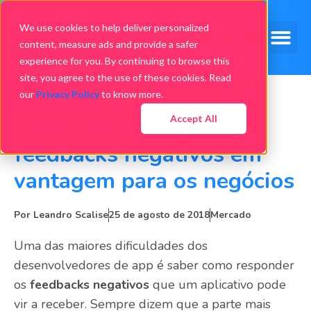
We use cookies to help deliver personalized
content, measure ads and provide a safer
experience for you. By continuing to browse this
site, you agree to the use of these cookies. Read
our
Privacy Policy
to know more.
Accept All
Como transformar
feedbacks negativos em
vantagem para os negócios
Por
Leandro Scalise
25 de agosto de 2018
Mercado
Uma das maiores dificuldades dos
desenvolvedores de app é saber como responder
os
feedbacks negativos
que um aplicativo pode
vir a receber. Sempre dizem que a parte mais