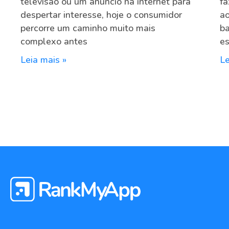
televisão ou um anúncio na internet para
fa
despertar interesse, hoje o consumidor
ao
percorre um caminho muito mais
ba
complexo antes
e
Leia mais »
Le