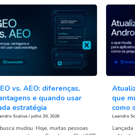
EO vs. AEO: diferenças,
Atuali
antagens e quando usar
que mu
ada estratégia
como s
andro Scalise
julho 30, 2026
Leandro Sc
busca mudou. Hoje, muitas pessoas
Lançada 