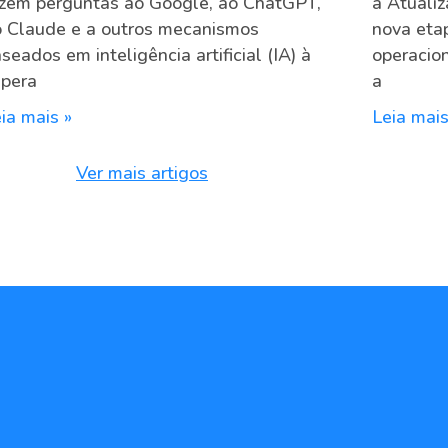
zem perguntas ao Google, ao ChatGPT,
a Atuali
 Claude e a outros mecanismos
nova eta
seados em inteligência artificial (IA) à
operacion
spera
a
ia mais »
Leia mais
Ver mais artigos