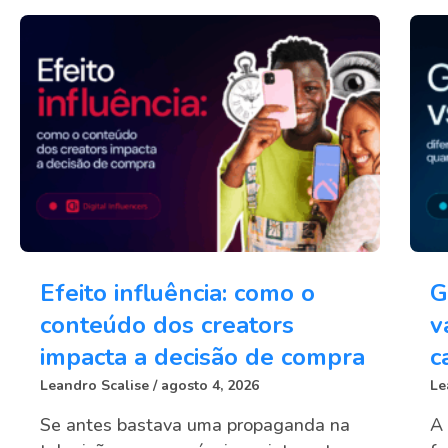
Efeito influência: como o
G
conteúdo dos creators
v
impacta a decisão de compra
c
Leandro Scalise
agosto 4, 2026
Le
Se antes bastava uma propaganda na
A 