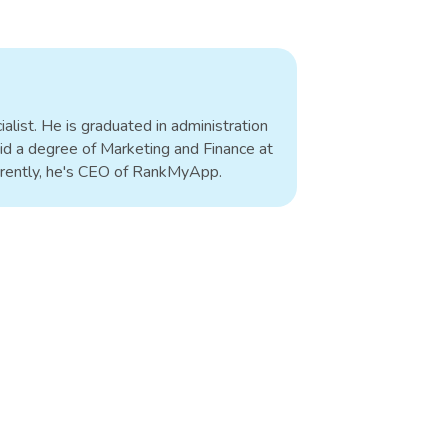
alist. He is graduated in administration
id a degree of Marketing and Finance at
rrently, he's CEO of RankMyApp.