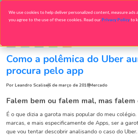
We use cookies to help deliver personalized content, measure ads an
you agree to the use of these cookies. Read our
Privacy Policy
to 
Como a polêmica do Uber a
procura pelo app
Por
Leandro Scalise
6 de março de 2018
Mercado
Falem bem ou falem mal, mas falem
É o que dizia a garota mais popular do meu colégi
marcas, e mais especificamente de Apps, ser a garo
que vou tentar descobrir analisando o caso do Uber.