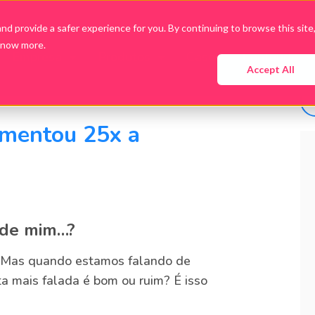
d provide a safer experience for you. By continuing to browse this site
know more.
Empresa
Produtos
Cases
Conteúdo
Accept All
umentou 25x a
 de mim…?
o. Mas quando estamos falando de
ta mais falada é bom ou ruim? É isso