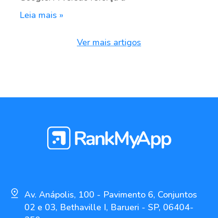
Leia mais »
Ver mais artigos
Av. Anápolis, 100 - Pavimento 6, Conjuntos
02 e 03, Bethaville I, Barueri - SP, 06404-