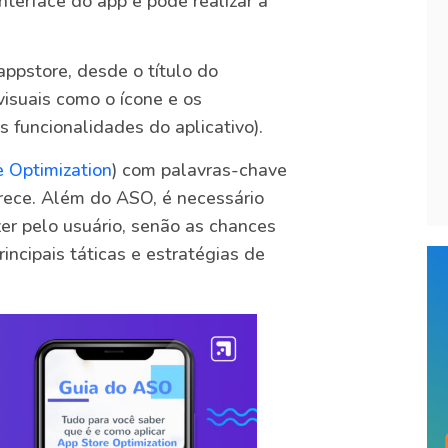
interface do app e pode realizar a
appstore, desde o título do
visuais como o ícone e os
s funcionalidades do aplicativo).
 Optimization
) com palavras-chave
rece. Além do ASO, é necessário
er pelo usuário, senão as chances
ncipais táticas e estratégias de