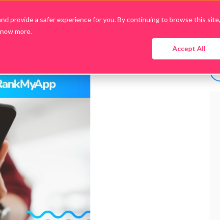
d provide a safer experience for you. By continuing to browse this site
know more.
Empresa
Produtos
Cases
Conteúdo
Accept All